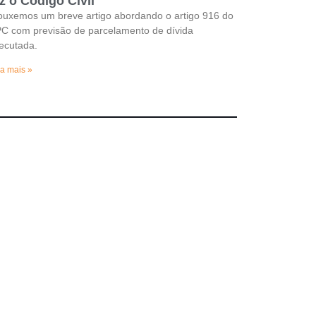
z o Código Civil
ouxemos um breve artigo abordando o artigo 916 do
C com previsão de parcelamento de dívida
ecutada.
a mais »