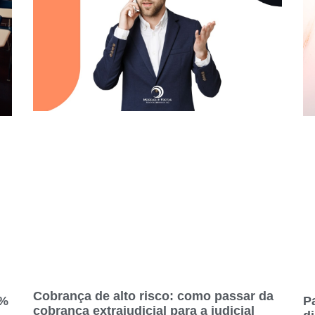
Cobrança de alto risco: como passar da
0%
P
cobrança extrajudicial para a judicial