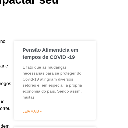
 no
Pensão Alimentícia em
tempos de COVID -19
ar e
É fato que as mudanças
necessárias para se proteger do
Covid-19 atingiram diversos
pregos
setores e, em especial, a própria
economia do país. Sendo assim,
muitas
que
orreu
LEIA MAIS »
endem