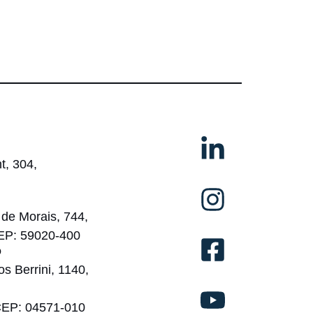
t, 304,
de Morais, 744,
CEP: 59020-400
o
os Berrini, 1140,
CEP: 04571-010