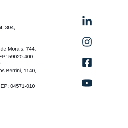
t, 304,
de Morais, 744,
CEP: 59020-400
o
os Berrini, 1140,
CEP: 04571-010